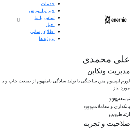
خدمات
خبر و آموزش
تماس با ما
اخبار
اطلاع رسانی
پروژه ها
علی محمدی
مدیریت ونکاین
لورم ایپسوم متن ساختگی با تولید سادگی نامفهوم از صنعت چاپ و با 
مورد نیاز
توسعه
79
%
بانکداری و معاملات
93
%
ارتباط
65
%
صلاحیت و تجربه